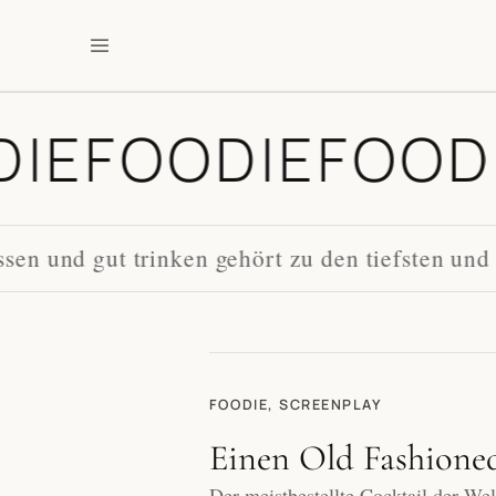
DIE
FOODIE
FOOD
en und gut trinken gehört zu den tiefsten und
FOODIE, SCREENPLAY
Einen Old Fashione
Der meistbestellte Cocktail der Wel