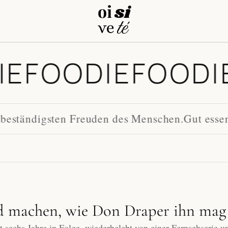
IE
FOODIE
FOODI
 beständigsten Freuden des Menschen.
Gut essen 
d machen, wie Don Draper ihn mag
t sechs Jahre in Folge, wiederbelebt von einer Fernsehserie 