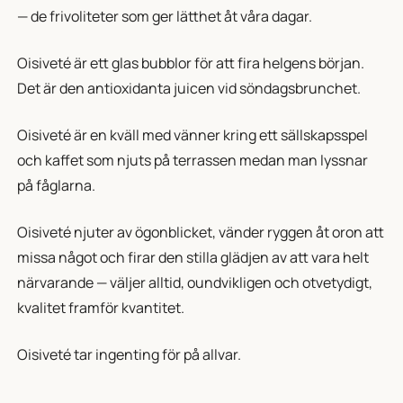
— de frivoliteter som ger lätthet åt våra dagar.
Oisiveté är ett glas bubblor för att fira helgens början.
Det är den antioxidanta juicen vid söndagsbrunchet.
Oisiveté är en kväll med vänner kring ett sällskapsspel
och kaffet som njuts på terrassen medan man lyssnar
på fåglarna.
Oisiveté njuter av ögonblicket, vänder ryggen åt oron att
missa något och firar den stilla glädjen av att vara helt
närvarande — väljer alltid, oundvikligen och otvetydigt,
kvalitet framför kvantitet.
Oisiveté tar ingenting för på allvar.